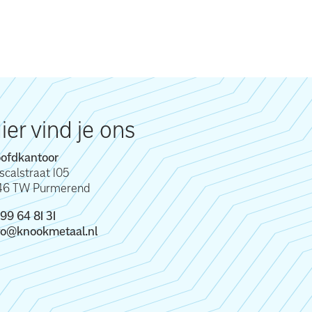
ier vind je ons
ofdkantoor
scalstraat 105
46 TW Purmerend
99 64 81 31
fo@knookmetaal.nl