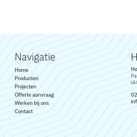
Navigatie
H
Ho
Home
Pa
Producten
14
Projecten
Offerte aanvraag
02
in
Werken bij ons
Contact