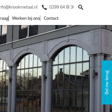
0299 64 81 31
info@knookmetaal.nl
vraag
Werken bij ons
Contact
Bel me terug