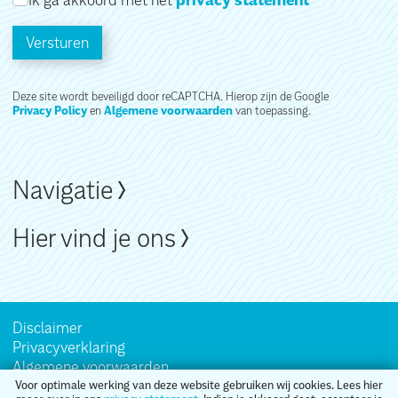
privacy statement
Versturen
Deze site wordt beveiligd door reCAPTCHA. Hierop zijn de Google
Privacy Policy
en
Algemene voorwaarden
van toepassing.
Navigatie
Hier vind je ons
Disclaimer
Privacyverklaring
Algemene voorwaarden
Sitemap
Voor optimale werking van deze website gebruiken wij cookies. Lees hier